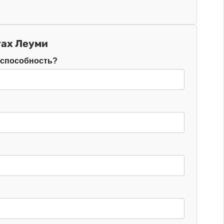
уах Леуми
оспособность?