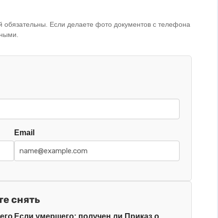
й обязательны. Если делаете фото документов с телефона
ьными.
Email
те снять
его
Если умершего: получен ли Приказ о