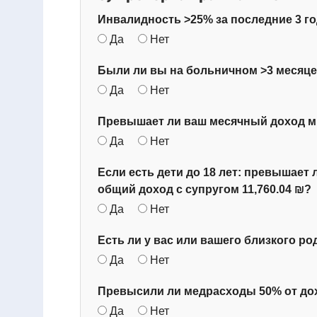
Инвалидность >25% за последние 3 г
Да
Нет
Были ли вы на больничном >3 месяцев
Да
Нет
Превышает ли ваш месячный доход мин
Да
Нет
Если есть дети до 18 лет: превышает 
общий доход с супругом 11,760.04 ₪?
Да
Нет
Есть ли у вас или вашего близкого р
Да
Нет
Превысили ли медрасходы 50% от дох
Да
Нет