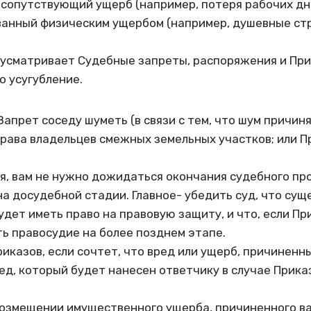
е сопутствующий ущерб (например, потеря рабочих д
ванный физическим ущербом (например, душевные стр
усматривает Судебные запреты, распоряжения и При
о усугубление.
апрет соседу шуметь (в связи с тем, что шум причин
рава владельцев смежных земельных участков; или П
я, вам не нужно дожидаться окончания судебного про
а досудебной стадии. Главное- убедить суд, что су
будет иметь право на правовую защиту, и что, если Пр
ь правосудие на более позднем этапе.
риказов, если сочтет, что вред или ущерб, причиненн
д, который будет нанесен ответчику в случае Прика
возмещении имущественного ущерба, причиненного ва