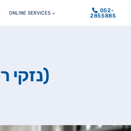
052-
ONLINE SERVICES
2855885
Вред имуществу (נזקי רכוש)